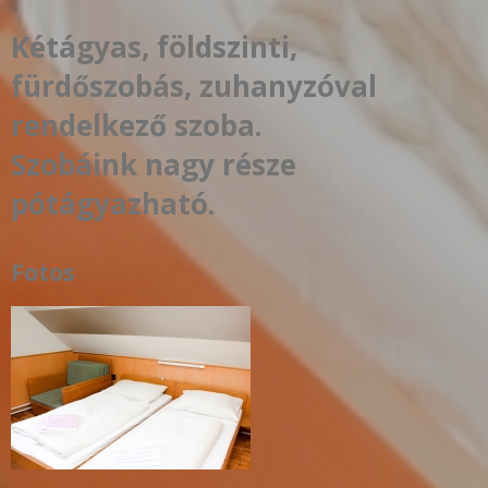
Kétágyas, földszinti,
fürdőszobás, zuhanyzóval
rendelkező szoba.
Szobáink nagy része
pótágyazható.
Fotos